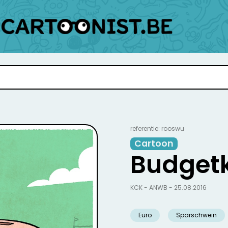
referentie: rooswu
Cartoon
Budget
KCK - ANWB - 25.08.2016
Euro
Sparschwein