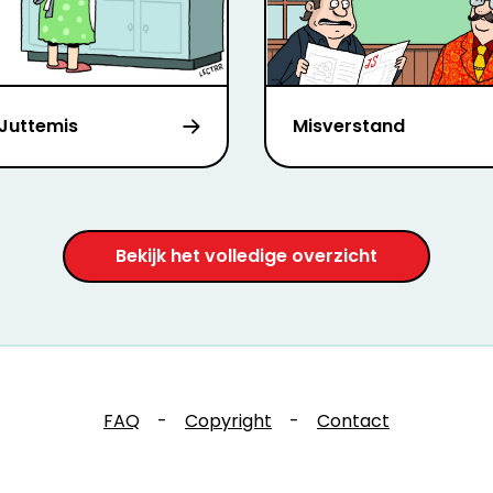
-Juttemis
Misverstand
Bekijk het volledige overzicht
FAQ
-
Copyright
-
Contact