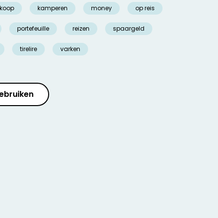
koop
kamperen
money
op reis
portefeuille
reizen
spaargeld
tirelire
varken
ebruiken