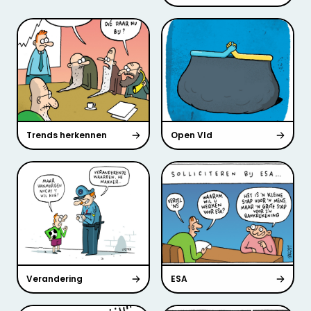
Trends herkennen
Open Vld
Verandering
ESA