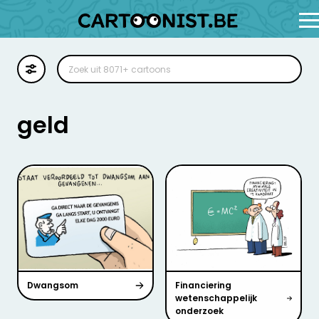
Cartoon
Illustratie
geld
Zoekplaat
Stockillustratie
Strip
Dwangsom
Financiering
wetenschappelijk
onderzoek