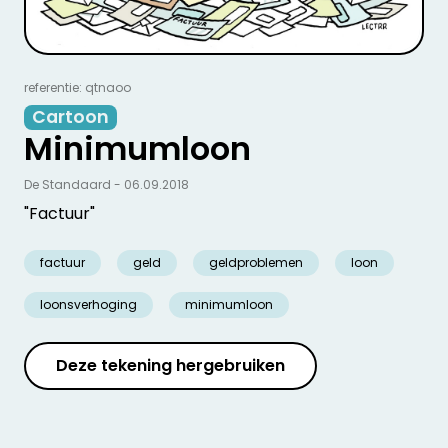
referentie: qtnaoo
Cartoon
Minimumloon
De Standaard - 06.09.2018
"Factuur"
factuur
geld
geldproblemen
loon
loonsverhoging
minimumloon
Deze tekening hergebruiken