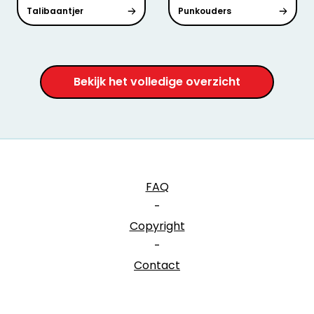
Talibaantjer
Punkouders
Bekijk het volledige overzicht
FAQ
-
Copyright
-
Contact