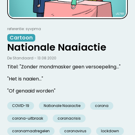
referentie: syvpma
Cartoon
Nationale Naaiactie
De Standaard - 13.08.2020
Titel: "Zonder mondmasker geen versoepeling..."
"Het is naaien..."
"Of genaaid worden"
COVID-19
Nationale Naaiactie
corona
corona-uitbraak
coronacrisis
coronamaatregelen
coronavirus
lockdown