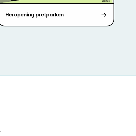
Heropening pretparken
r
.