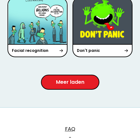
Facial recognition
Don't panic
Meer laden
FAQ
-