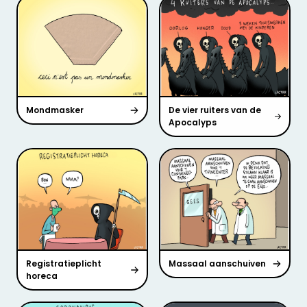
Mondmasker
De vier ruiters van de
Apocalyps
Registratieplicht
Massaal aanschuiven
horeca