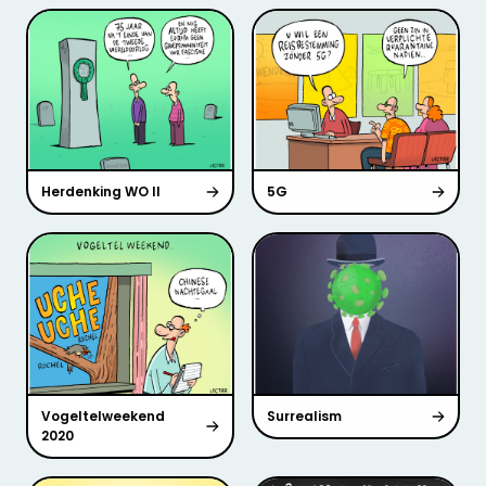
Herdenking WO II
5G
Vogeltelweekend
Surrealism
2020