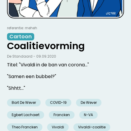
referentie: rneheh
Cartoon
Coalitievorming
De Standaard - 09.09.2020
Titel: "Vivaldi in de ban van corona..."
"Samen een bubbel?"
"Shhtt..."
Bart De Wever
COVID-19
De Wever
Egbert Lachaert
Francken
N-VA
Theo Francken
Vivaldi
Vivaldi-coalitie