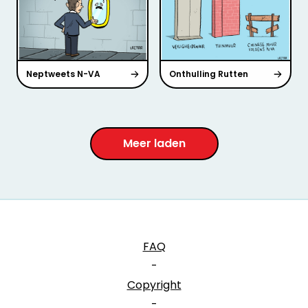
Neptweets N-VA
Onthulling Rutten
Meer laden
FAQ
-
Copyright
-