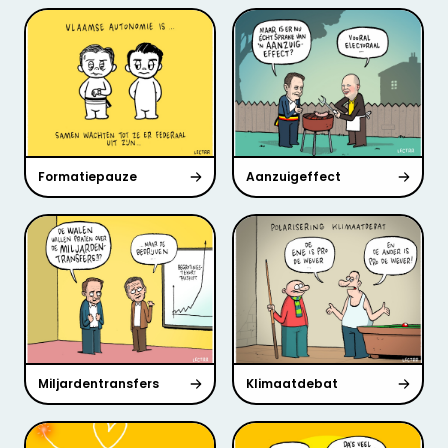
Formatiepauze
Aanzuigeffect
Miljardentransfers
Klimaatdebat