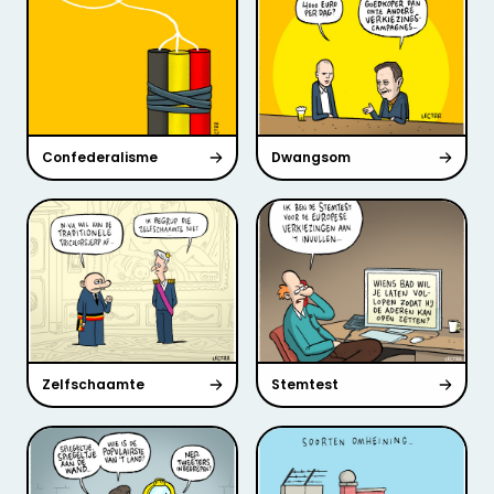
Confederalisme
Dwangsom
Zelfschaamte
Stemtest