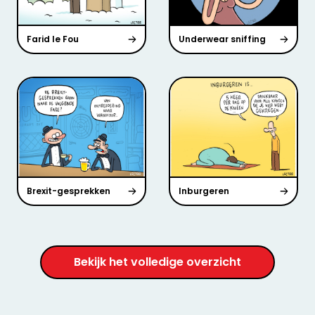
Farid le Fou
Underwear sniffing
Brexit-gesprekken
Inburgeren
Bekijk het volledige overzicht