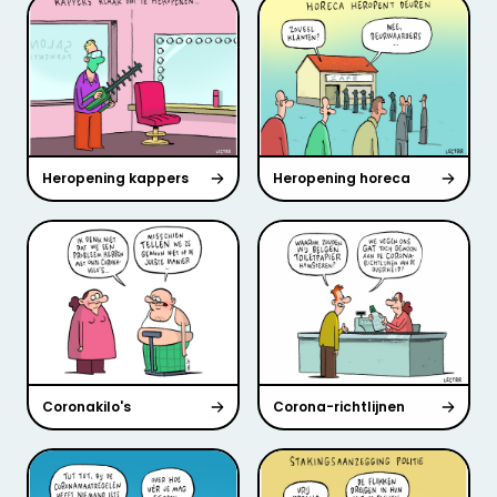
Heropening kappers
Heropening horeca
Coronakilo's
Corona-richtlijnen