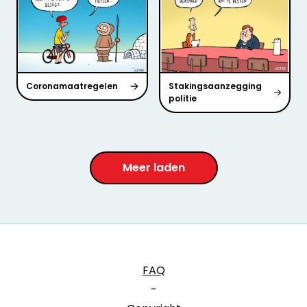
Coronamaatregelen
Stakingsaanzegging
politie
Meer laden
FAQ
-