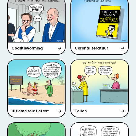
Coalitievorming
Coronaliteratuur
Ultieme relatietest
Tellen