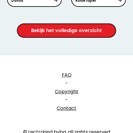
Davos
Rode loper
Bekijk het volledige overzicht
FAQ
-
Copyright
-
Contact
© Lectrrland bvba, all rights reserved