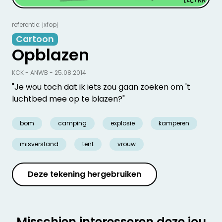
referentie: jxfopj
Cartoon
Opblazen
KCK - ANWB - 25.08.2014
"Je wou toch dat ik iets zou gaan zoeken om 't
luchtbed mee op te blazen?"
bom
camping
explosie
kamperen
misverstand
tent
vrouw
Deze tekening hergebruiken
Misschien interesseren deze jou