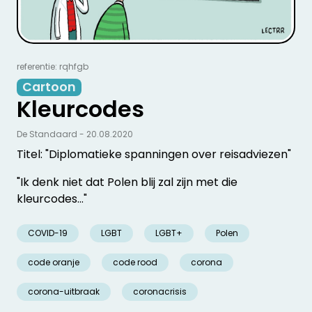
referentie: rqhfgb
Cartoon
Kleurcodes
De Standaard - 20.08.2020
Titel: "Diplomatieke spanningen over reisadviezen"
"Ik denk niet dat Polen blij zal zijn met die
kleurcodes..."
COVID-19
LGBT
LGBT+
Polen
code oranje
code rood
corona
corona-uitbraak
coronacrisis