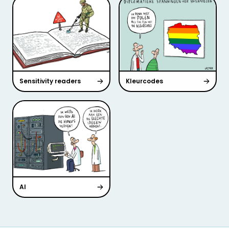
Sensitivity readers
Kleurcodes
AI