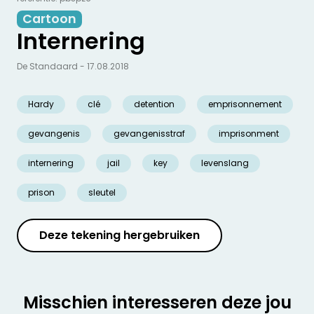
Cartoon
Internering
De Standaard - 17.08.2018
Hardy
clé
detention
emprisonnement
gevangenis
gevangenisstraf
imprisonment
internering
jail
key
levenslang
prison
sleutel
Deze tekening hergebruiken
Misschien interesseren deze jou