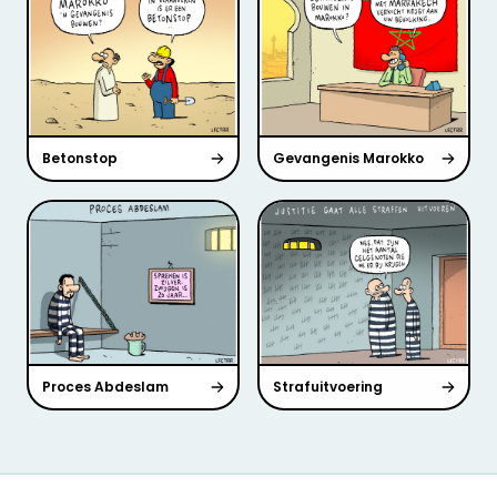
Betonstop
Gevangenis Marokko
Proces Abdeslam
Strafuitvoering