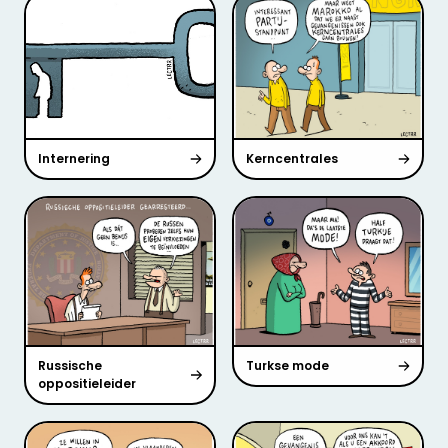
Internering
Kerncentrales
Russische
Turkse mode
oppositieleider