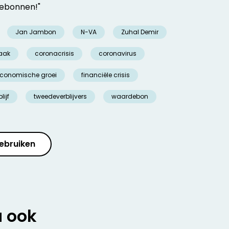
rdebonnen!"
Jan Jambon
N-VA
Zuhal Demir
aak
coronacrisis
coronavirus
conomische groei
financiële crisis
lijf
tweedeverblijvers
waardebon
ebruiken
u ook