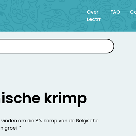
Over
FAQ
Co
Lectrr
ische krimp
vinden om die 8% krimp van de Belgische
 groei..."