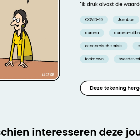
"Ik druk alvast die waa
COVID-19
Jambon
corona
corona-uitbr
economische crisis
e
lockdown
tweede verb
Deze tekening herg
chien interesseren deze jo