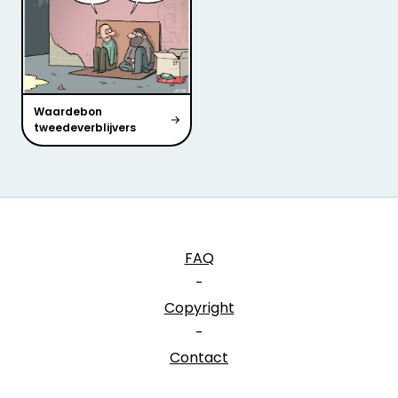
Waardebon
tweedeverblijvers
FAQ
-
Copyright
-
Contact