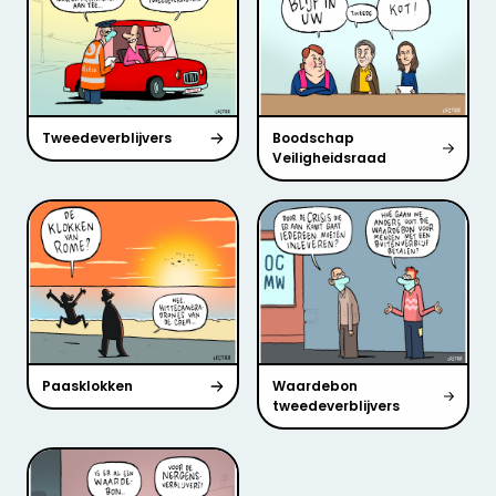
Tweedeverblijvers
Boodschap
Veiligheidsraad
Paasklokken
Waardebon
tweedeverblijvers