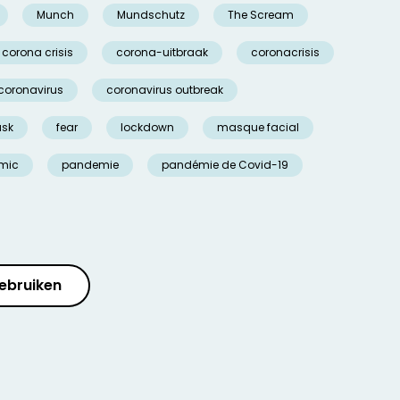
Munch
Mundschutz
The Scream
corona crisis
corona-uitbraak
coronacrisis
coronavirus
coronavirus outbreak
ask
fear
lockdown
masque facial
mic
pandemie
pandémie de Covid-19
ebruiken