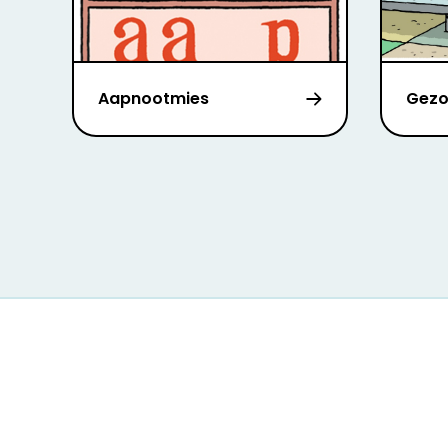
Aapnootmies
Gezo