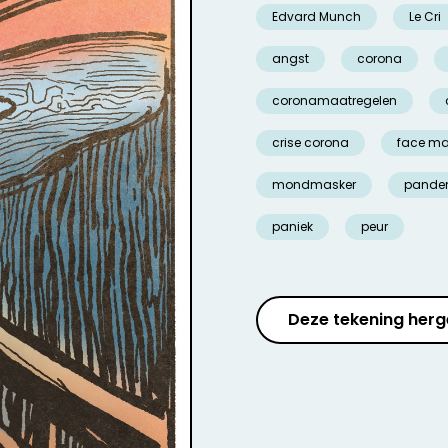
Edvard Munch
Le Cri
angst
corona
coronamaatregelen
crise corona
face m
mondmasker
pande
paniek
peur
Deze tekening herg