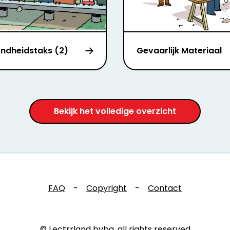
ndheidstaks (2)
Gevaarlijk Materiaal
Bekijk het volledige overzicht
FAQ
-
Copyright
-
Contact
© Lectrrland bvba, all rights reserved