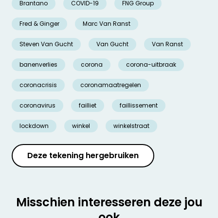
Brantano
COVID-19
FNG Group
Fred & Ginger
Marc Van Ranst
Steven Van Gucht
Van Gucht
Van Ranst
banenverlies
corona
corona-uitbraak
coronacrisis
coronamaatregelen
coronavirus
failliet
faillissement
lockdown
winkel
winkelstraat
Deze tekening hergebruiken
Misschien interesseren deze jou
ook