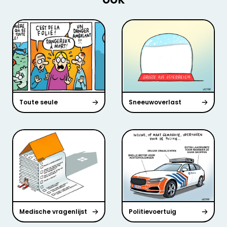
Toute seule
Sneeuwoverlast
Medische vragenlijst
Politievoertuig