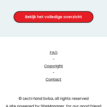
Bekijk het volledige overzicht
FAQ
-
Copyright
-
Contact
© Lectrrland bvba, all rights reserved
A site powered by SiteManager, for our good friend