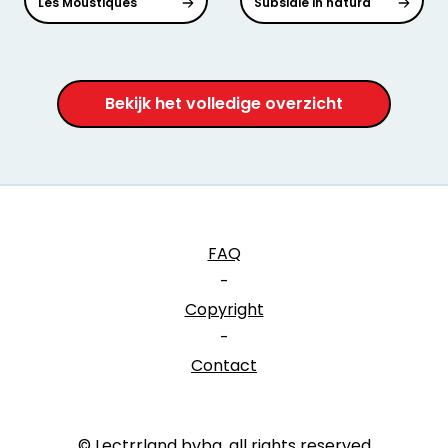
Les Moustiques
Subsidie in natura
Bekijk het volledige overzicht
FAQ
-
Copyright
-
Contact
© Lectrrland bvba, all rights reserved