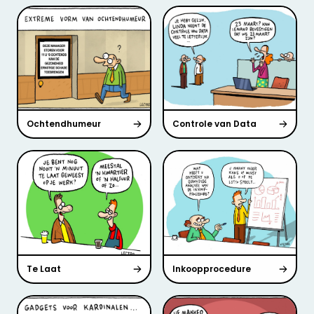
Ochtendhumeur
Controle van Data
Te Laat
Inkoopprocedure