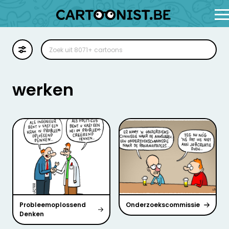
Cartoon
Illustratie
werken
Zoekplaat
Stockillustratie
Strip
Probleemoplossend
Onderzoekscommissie
Denken