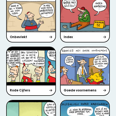
Onbevlekt
Index
Rode Cijfers
Goede voornemens