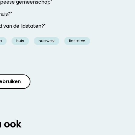
uropeese gemeenschap"
uis?"
 van de lidstaten?"
p
huis
huiswerk
lidstaten
ebruiken
u ook