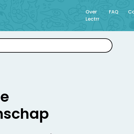
Over
FAQ
Co
Lectrr
se
nschap