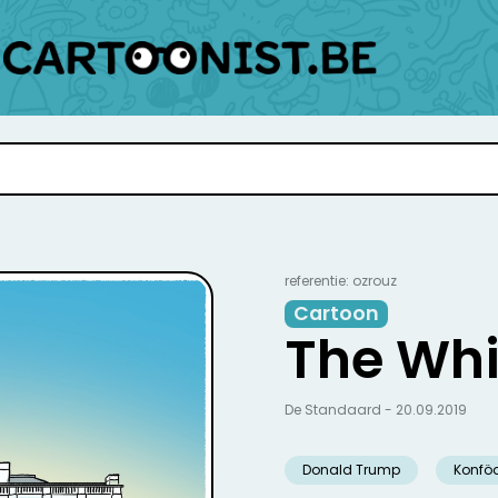
referentie: ozrouz
Cartoon
The Whi
De Standaard - 20.09.2019
Donald Trump
Konföd