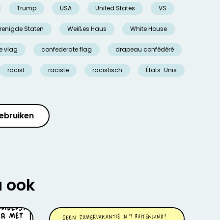
Trump
USA
United States
VS
renigde Staten
Weißes Haus
White House
e vlag
confederate flag
drapeau confédéré
racist
raciste
racistisch
États-Unis
ebruiken
u ook