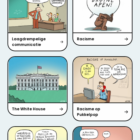
Laagdrempelige
Racisme
communicatie
The White House
Racisme op
Pukkelpop