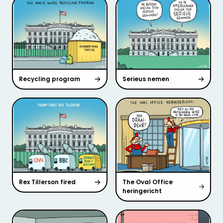
Recycling program
Serieus nemen
Rex Tillerson fired
The Oval Office
heringericht