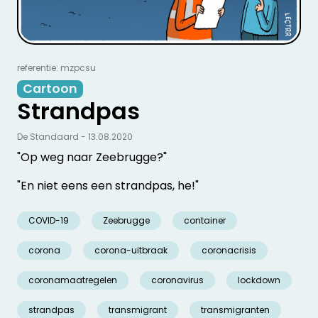
referentie: mzpcsu
Cartoon
Strandpas
De Standaard - 13.08.2020
"Op weg naar Zeebrugge?"
"En niet eens een strandpas, he!"
COVID-19
Zeebrugge
container
corona
corona-uitbraak
coronacrisis
coronamaatregelen
coronavirus
lockdown
strandpas
transmigrant
transmigranten