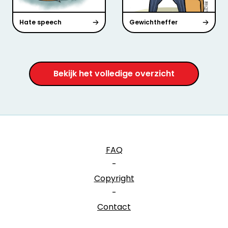
Hate speech
Gewichtheffer
Bekijk het volledige overzicht
FAQ
-
Copyright
-
Contact