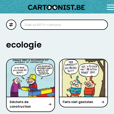
Cartoon
Illustratie
ecologie
Zoekplaat
Stockillustratie
Strip
Déchets de
Fiets niet gestolen
construction