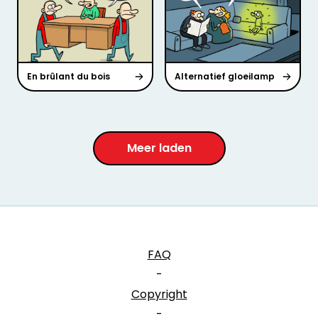
En brûlant du bois
Alternatief gloeilamp
Meer laden
FAQ
-
Copyright
-