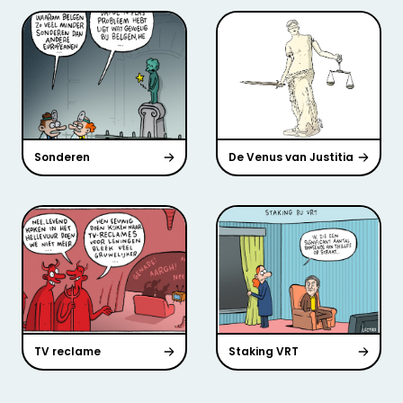
Sonderen
De Venus van Justitia
TV reclame
Staking VRT