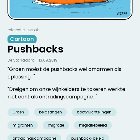
referentie: susxxh
Cartoon
Pushbacks
De Standaard - 13.09.2019
"Groen moést de pushbacks wel omarmen als
oplossing..."
"Dreigen om onze wijnkelders te taxeren werkte
niet echt als ontradingscampagne..."
Groen
belastingen
bootvluchtelingen
migranten
migratie
migratiebeleid
ontradingscampagne
pushback-beleid