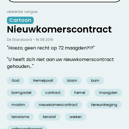
referentie: rongae
Cartoon
Nieuwkomerscontract
De Standaard - 16.08.2016
"Hoezo; geen recht op 72 maagden?!?"
"U heeft zich niet aan uw nieuwkomerscontract
gehouden…"
God
Hemelpoort
Islam
bom
bomgordel
contract
hemel
maagden
moslim
nieuwkomerscontract
terreurdreiging
terrorisme
terrorist
werken
zelfmoordterrorist