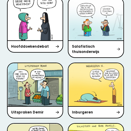
Hoofddoekendebat
Salafistisch
thuisonderwijs
Uitspraken Demir
Inburgeren