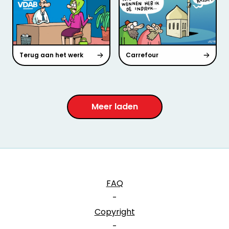
Terug aan het werk
Carrefour
Meer laden
FAQ
-
Copyright
-