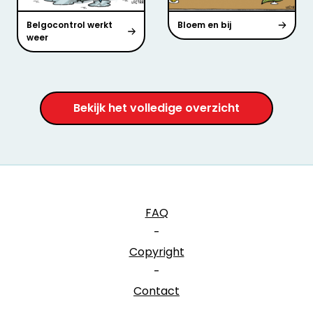
Belgocontrol werkt
Bloem en bij
weer
Bekijk het volledige overzicht
FAQ
-
Copyright
-
Contact