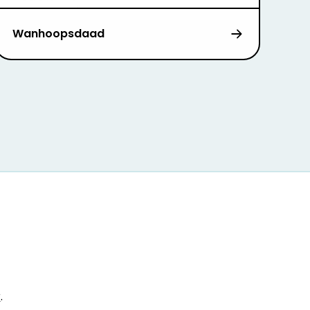
Wanhoopsdaad
r
.