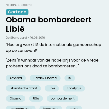
referentie: ssokmz
Cartoon
Obama bombardeert
Libië
De Standaard - 16.08.2016
"Hoe erg werkt IS de internationale gemeenschap
op de zenuwen?"
"Zelfs 'n winnaar van de Nobelprijs voor de Vrede
probeert ons dood te bombarderen…"
Amerika
Barack Obama
IS
Islamitische Staat
Libië
Nobelprijs
Obama
USA
bombardement
terreurdreiging
terrorisme
vrede