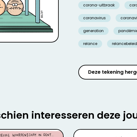
corona-uitbraak
cor
coronavirus
coronavi
generation
pandémie
relance
relancebelei
Deze tekening herg
chien interesseren deze jo