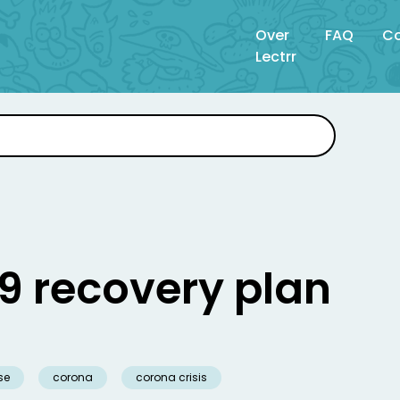
Over
FAQ
Co
Lectrr
9 recovery plan
se
corona
corona crisis