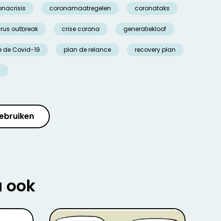
onacrisis
coronamaatregelen
coronataks
rus outbreak
crise corona
generatiekloof
 de Covid-19
plan de relance
recovery plan
d
ebruiken
u ook