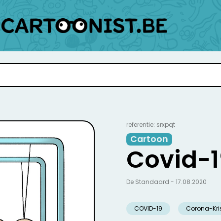
referentie: srxpqt
Cartoon
Covid-1
De Standaard - 17.08.2020
COVID-19
Corona-Kri