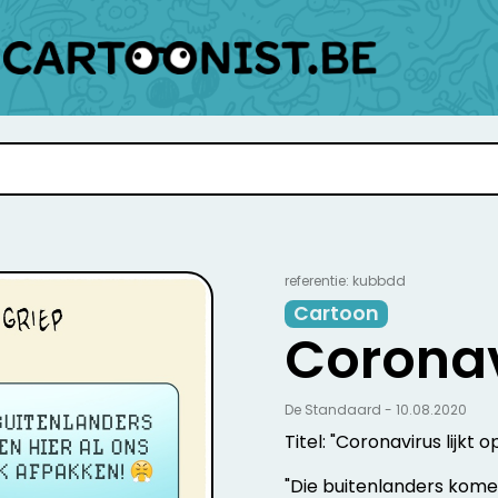
referentie: kubbdd
Cartoon
Coronav
De Standaard - 10.08.2020
Titel: "Coronavirus lijkt 
"Die buitenlanders kome