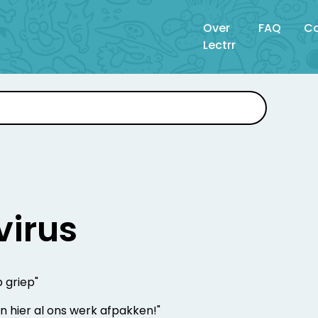
Over
FAQ
Co
Lectrr
irus
op griep"
n hier al ons werk afpakken!"