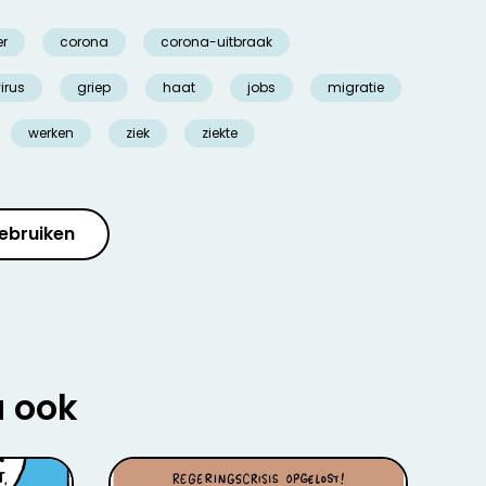
er
corona
corona-uitbraak
irus
griep
haat
jobs
migratie
werken
ziek
ziekte
ebruiken
u ook