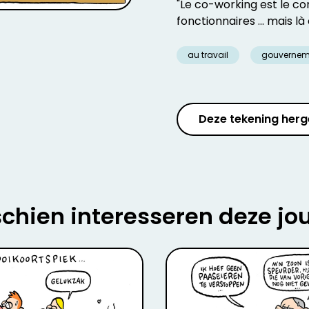
"Le co-working est le c
fonctionnaires ... mais l
au travail
gouvernem
Deze tekening herg
chien interesseren deze jo