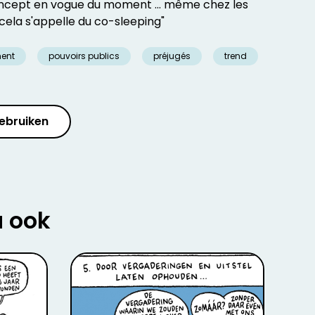
oncept en vogue du moment ... même chez les
à cela s'appelle du co-sleeping"
ent
pouvoirs publics
préjugés
trend
ebruiken
u ook