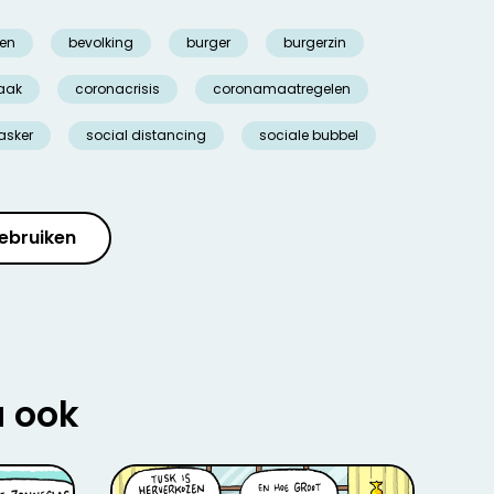
en
bevolking
burger
burgerzin
aak
coronacrisis
coronamaatregelen
sker
social distancing
sociale bubbel
ebruiken
u ook