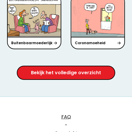
Buitenbaarmoederlijk
Coronamoeheid
Bekijk het volledige overzicht
FAQ
-