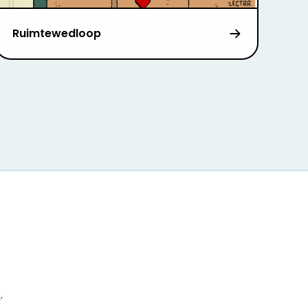
Ruimtewedloop
r
.