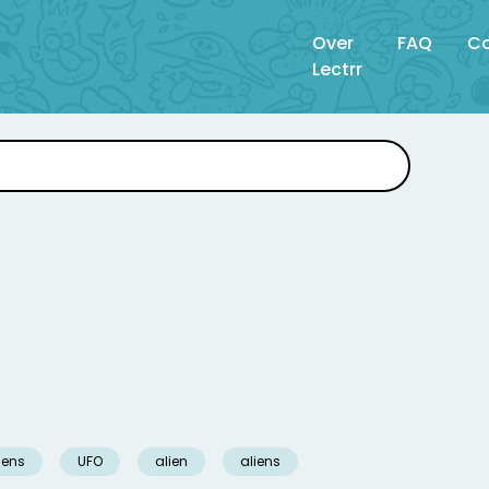
Over
FAQ
Co
Lectrr
iens
UFO
alien
aliens