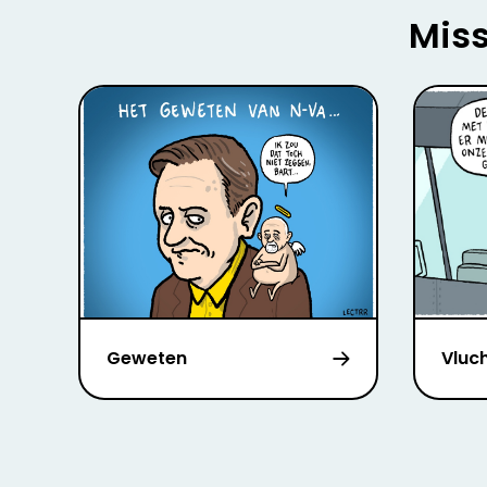
Miss
Geweten
Vluc