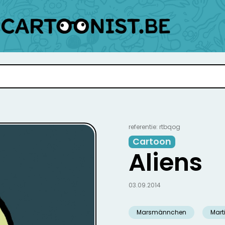
referentie: rtbqog
Cartoon
Aliens
03.09.2014
Marsmännchen
Mart