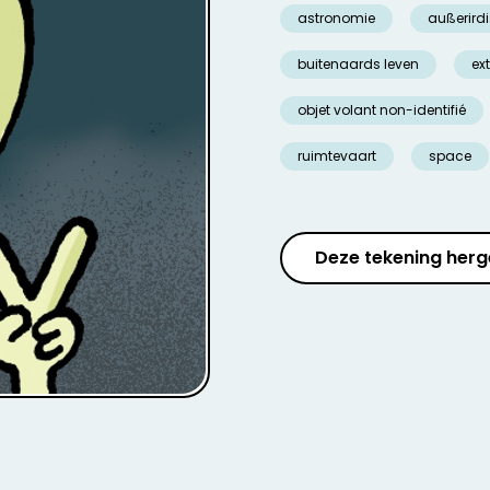
astronomie
außerird
buitenaards leven
ext
objet volant non-identifié
ruimtevaart
space
Deze tekening herg