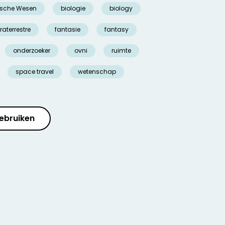
ische Wesen
biologie
biology
raterrestre
fantasie
fantasy
onderzoeker
ovni
ruimte
space travel
wetenschap
ebruiken