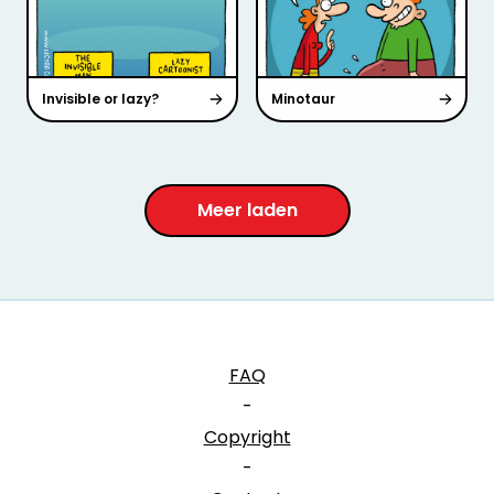
Invisible or lazy?
Minotaur
Meer laden
FAQ
-
Copyright
-