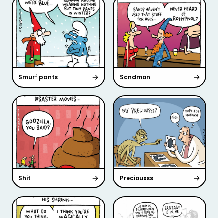
Smurf pants
Sandman
Shit
Preciousss