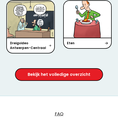
Dreigvideo
Eten
Antwerpen-Centraal
Bekijk het volledige overzicht
FAQ