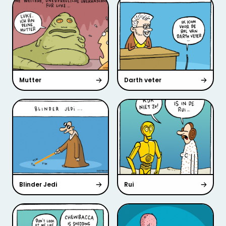
Mutter
Darth veter
Blinder Jedi
Rui