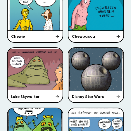
Chewie
Chewbacca
Luke Skywalker
Disney Star Wars