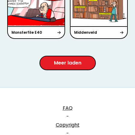
Monsterfile E40
Middenveld
Meer laden
FAQ
-
Copyright
-