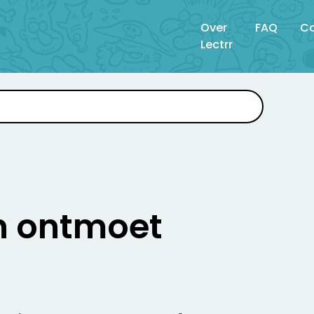
Over
FAQ
Co
Lectrr
 ontmoet