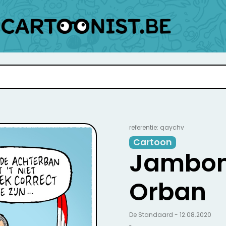
referentie: qaychv
Cartoon
Jambon
Orban
De Standaard - 12.08.2020