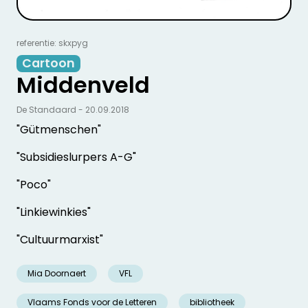
referentie: skxpyg
Cartoon
Middenveld
De Standaard - 20.09.2018
"Gütmenschen"
"Subsidieslurpers A-G"
"Poco"
"Linkiewinkies"
"Cultuurmarxist"
Mia Doornaert
VFL
Vlaams Fonds voor de Letteren
bibliotheek