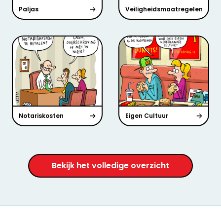
Paljas
Veiligheidsmaatregelen
Notariskosten
Eigen Cultuur
Bekijk het volledige overzicht