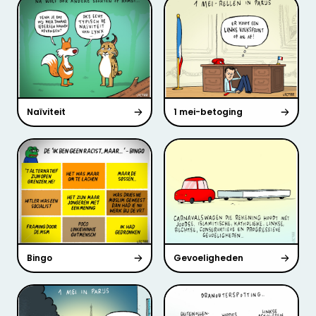
Naïviteit
1 mei-betoging
Bingo
Gevoeligheden