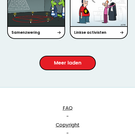
Samenzwering
Linkse activisten
Meer laden
FAQ
-
Copyright
-