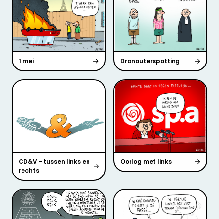
1 mei
Dranouterspotting
CD&V - tussen links en
Oorlog met links
rechts